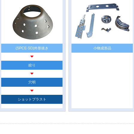
(SPCE-SD)外形抜き
小物成形品
絞り
穴明
ショットブラスト