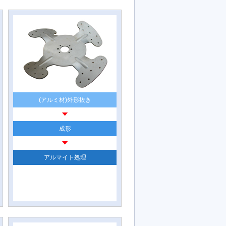
(アルミ材)外形抜き
成形
アルマイト処理