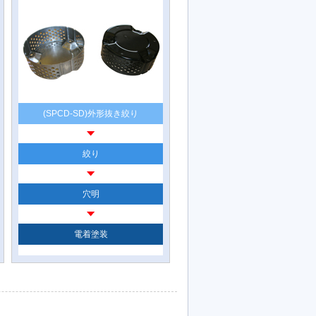
(SPCD-SD)外形抜き絞り
絞り
穴明
電着塗装