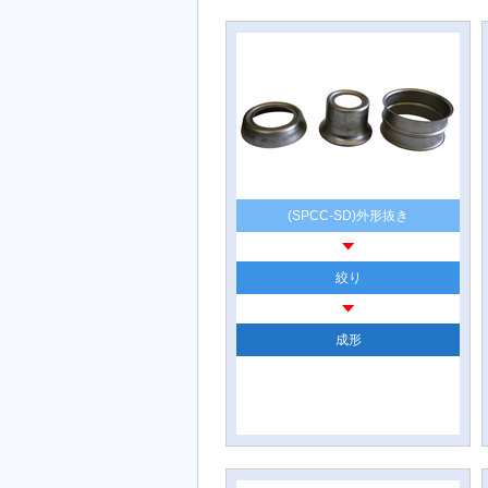
(SPCC-SD)外形抜き
絞り
成形