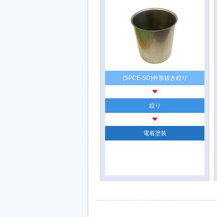
(SPCE-SD)外形抜き絞り
絞り
電着塗装