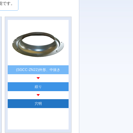
能です。
(SGCC-ZN22)外形、中抜き
絞り
穴明