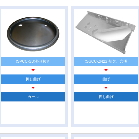
(SPCC-SD)外形抜き
(SGCC-ZN22)切欠、穴明
押し曲げ
曲げ
カール
押し曲げ