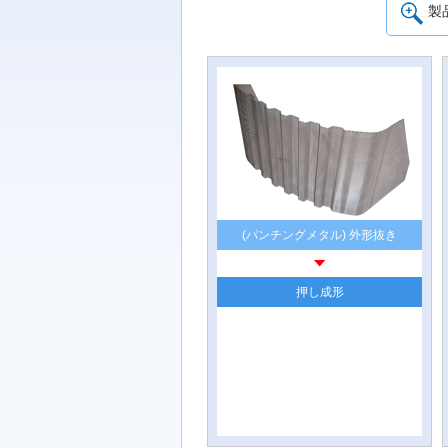
製
(パンチングメタル) 外形抜き
押し成形