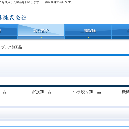
ウを注入した製品を創造します。三谷金属株式会社です。
＞
プレス加工品
工品
溶接加工品
ヘラ絞り加工品
機