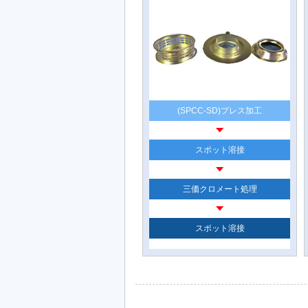
(SPCC-SD)プレス加工
スポット溶接
三価クロメート処理
スポット溶接