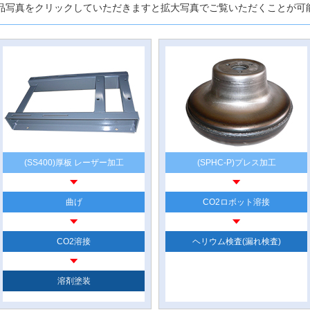
品写真をクリックしていただきますと拡大写真でご覧いただくことが可
(SS400)厚板 レーザー加工
(SPHC-P)プレス加工
曲げ
CO2ロボット溶接
CO2溶接
ヘリウム検査(漏れ検査)
溶剤塗装