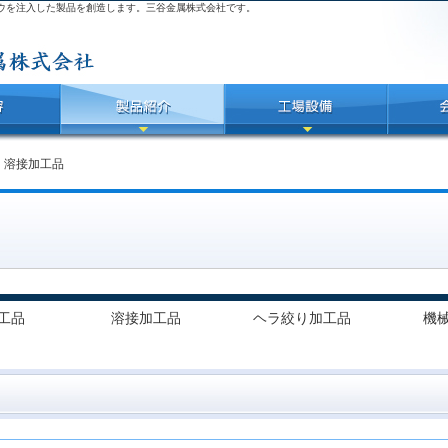
ウを注入した製品を創造します。三谷金属株式会社です。
＞
溶接加工品
工品
溶接加工品
ヘラ絞り加工品
機