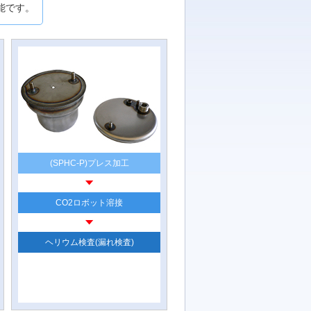
能です。
(SPHC-P)プレス加工
CO2ロボット溶接
ヘリウム検査(漏れ検査)