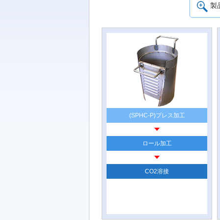
製
(SPHC-P)プレス加工
ロール加工
CO2溶接